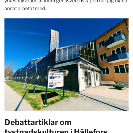
yrkesbakgrund är inom genusvetenskapen där jag bland
annat arbetat med…
Debattartiklar om
tystnadskulturen i Hällefors