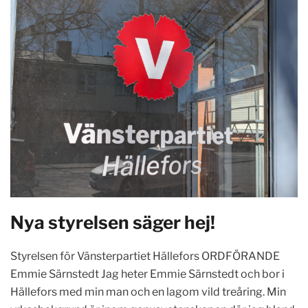
Nya styrelsen säger hej!
Styrelsen för Vänsterpartiet Hällefors ORDFÖRANDE
Emmie Särnstedt Jag heter Emmie Särnstedt och bor i
Hällefors med min man och en lagom vild treåring. Min